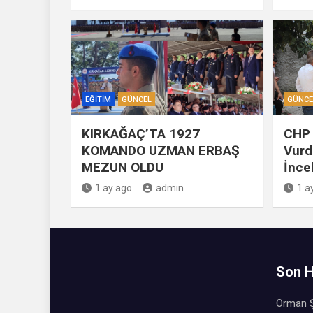
EĞITIM
GÜNCEL
GÜNCE
KIRKAĞAÇ’TA 1927
CHP 
KOMANDO UZMAN ERBAŞ
Vurd
MEZUN OLDU
İnce
1 ay ago
admin
1 a
Son H
Orman Ş