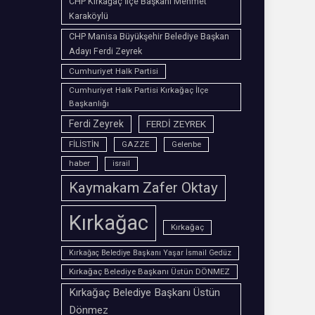
CHP Kırkağaç İlçe Başkanı Mehmet
Karaköylü
CHP Manisa Büyükşehir Belediye Başkan
Adayı Ferdi Zeyrek
Cumhuriyet Halk Partisi
Cumhuriyet Halk Partisi Kırkağaç İlçe
Başkanlığı
Ferdi Zeyrek
FERDİ ZEYREK
FİLİSTİN
GAZZE
Gelenbe
haber
israil
Kaymakam Zafer Oktay
Kırkağac
Kırkağaç
Kırkağaç Belediye Başkanı Yaşar İsmail Gedüz
Kırkağaç Belediye Başkanı Üstün DÖNMEZ
Kırkağaç Belediye Başkanı Üstün
Dönmez