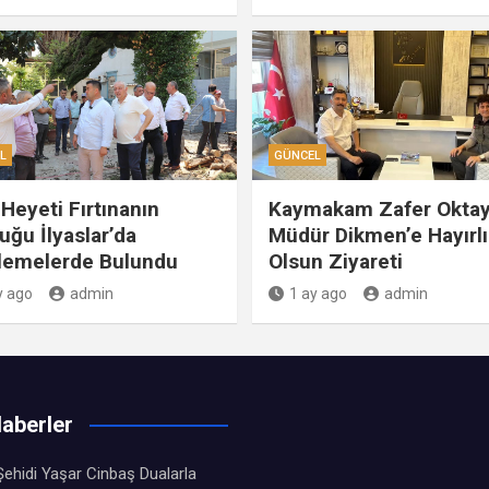
L
GÜNCEL
Heyeti Fırtınanın
Kaymakam Zafer Oktay
uğu İlyaslar’da
Müdür Dikmen’e Hayırlı
lemelerde Bulundu
Olsun Ziyareti
y ago
admin
1 ay ago
admin
aberler
ehidi Yaşar Cinbaş Dualarla