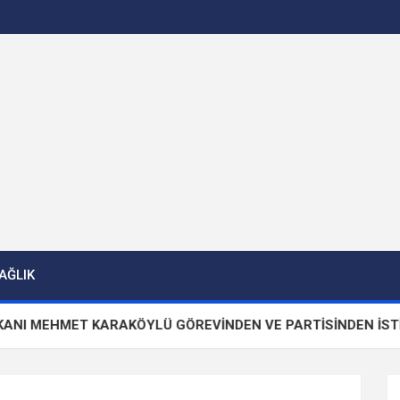
AĞLIK
MET KARAKÖYLÜ GÖREVİNDEN VE PARTİSİNDEN İSTİFA ETTİ!