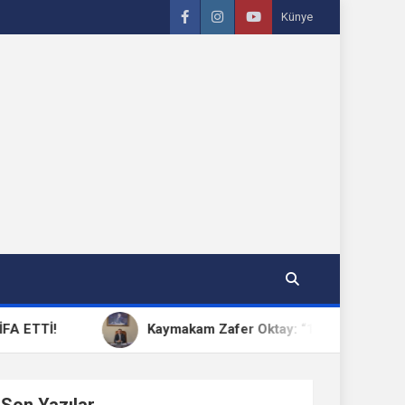
Künye
Kaymakam Zafer Oktay: “15 Temmuz, Milletimizin B
Son Yazılar