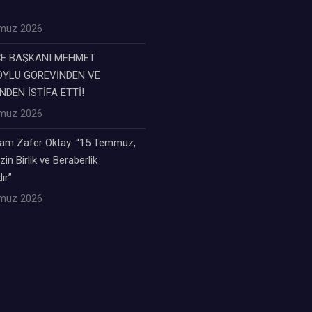
muz 2026
ÇE BAŞKANI MEHMET
YLÜ GÖREVİNDEN VE
NDEN İSTİFA ETTİ!
muz 2026
m Zafer Oktay: “15 Temmuz,
zin Birlik ve Beraberlik
ır”
muz 2026