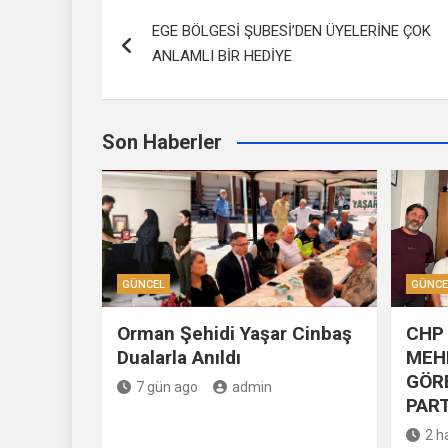
Yazı
EGE BÖLGESİ ŞUBESİ’DEN ÜYELERİNE ÇOK
dolaşımı
ANLAMLI BİR HEDİYE
Son Haberler
GÜNCEL
GÜNCE
Orman Şehidi Yaşar Cinbaş
CHP 
Dualarla Anıldı
MEH
GÖR
7 gün ago
admin
PART
2 h