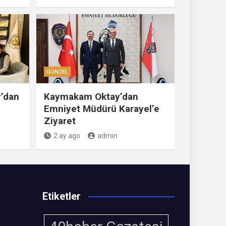
GÜNCEL
’dan
Kaymakam Oktay’dan
Emniyet Müdürü Karayel’e
Ziyaret
2 ay ago
admin
Etiketler