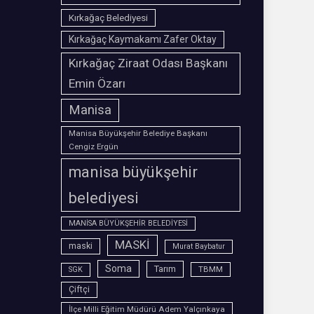
Kırkağaç Belediyesi
Kırkağaç Kaymakamı Zafer Oktay
Kırkağaç Ziraat Odası Başkanı
Emin Özarı
Manisa
Manisa Büyükşehir Belediye Başkanı
Cengiz Ergün
manisa büyükşehir
belediyesi
MANİSA BÜYÜKŞEHİR BELEDİYESİ
MASKİ
maski
Murat Baybatur
Soma
Tarım
TBMM
SGK
Çiftçi
İlçe Milli Eğitim Müdürü Adem Yalçınkaya