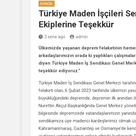
GÜNCEL
Türkiye Maden İşçileri S
Ekiplerine Teşekkür
3 sene ago
admin
Ülkemizde yaşanan deprem felaketinin hemen
arkadaşlarımızın orada ki yaptıkları çalışmalar
diyen Türkiye Maden İş Sendikası Genel Merk
teşekkür ediyoruz.”
Türkiye Maden İş Sendikası Genel Merkezi tarafın
felaketi olan, 6 Şubat 2023 tarihinde ülkemizi y
büyüklüğündeki depremde, depremin ilk anından it
Nurettin Akçul Başkanlığında Genel Merkez yönetic
bilgesinde depremzede vatandaşlarımızın yanınday
sendikamıza üye madenci kardeşlerimiz olmak üz
Kahramanmaraş, Gaziantep ve Osmaniye’de kendi ca
yüzlerce vatandaşımızı enkaz altında kurtararak 