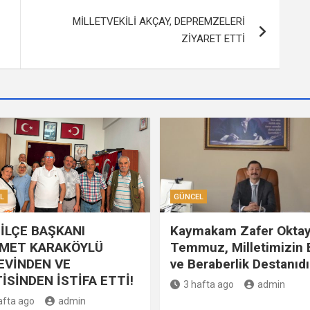
MİLLETVEKİLİ AKÇAY, DEPREMZELERİ
ZİYARET ETTİ
L
GÜNCEL
İLÇE BAŞKANI
Kaymakam Zafer Oktay
MET KARAKÖYLÜ
Temmuz, Milletimizin B
EVİNDEN VE
ve Beraberlik Destanıdı
İSİNDEN İSTİFA ETTİ!
3 hafta ago
admin
afta ago
admin