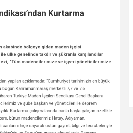
endikası’ndan Kurtarma
 akabinde bölgeye giden maden işçisi
 ile ülke genelinde takdir ve şükranla karşılandılar
ezi, “Tüm madencilerimize ve işyeri yöneticilerimize
dan yapılan açıklamada: “Cumhuriyet tarihimizin en büyük
asa boğan Kahramanmaraş merkezli 7,7 ve 7,6
ibaren Türkiye Maden İşçileri Sendikası Genel Başkanı
ilerimiz ve şube başkan ve yöneticileri ile deprem
dık. Kurtarma çalışmalarında canla başla çalışan özellikle
ere, bütün madencilerimiz Hatay, Adıyaman,
nlarını hiçe sayarak üstün gayret, bilgi ve tecrübeleriyle
Türkiye’nin ve Soma’nın gururu olmuşlardır. Deprem