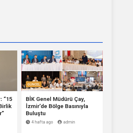
GÜNCEL
: “15
BİK Genel Müdürü Çay,
irlik
İzmir’de Bölge Basınıyla
r”
Buluştu
4 hafta ago
admin