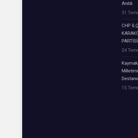
Anıldı
31 Tem
CHP İL
KARAKÖ
PARTİSİ
24 Tem
Kaymaka
Milletimi
Destanıd
15 Tem