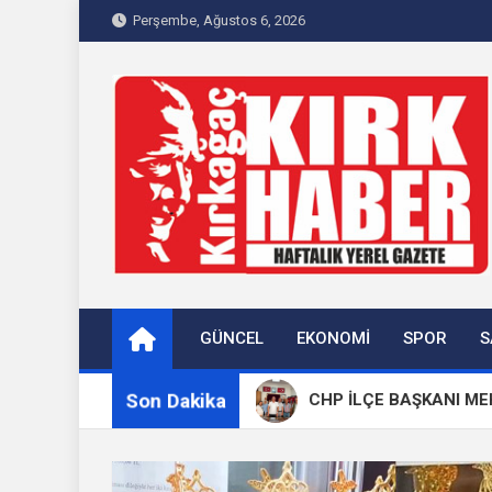
Skip
Perşembe, Ağustos 6, 2026
to
content
Kırkağaç 40Haber
Kırkağaç'ın Yerel Haber Sitesi
GÜNCEL
EKONOMI
SPOR
S
Son Dakika
Dualarla Anıldı
CHP İLÇE BAŞKANI MEHMET KARA