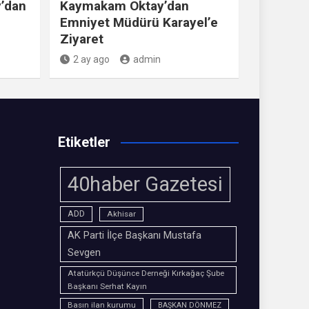
’dan
Kaymakam Oktay’dan
Emniyet Müdürü Karayel’e
Ziyaret
2 ay ago
admin
Etiketler
40haber Gazetesi
ADD
Akhisar
AK Parti İlçe Başkanı Mustafa
Sevgen
Atatürkçü Düşünce Derneği Kırkağaç Şube
Başkanı Serhat Kayın
Basın ilan kurumu
BAŞKAN DÖNMEZ