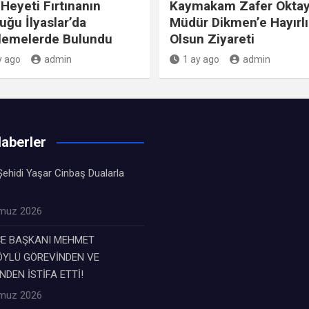
Heyeti Fırtınanın
Kaymakam Zafer Oktay
uğu İlyaslar’da
Müdür Dikmen’e Hayırlı
lemelerde Bulundu
Olsun Ziyareti
y ago
admin
1 ay ago
admin
aberler
ehidi Yaşar Cinbaş Dualarla
muz 2026
ÇE BAŞKANI MEHMET
YLÜ GÖREVİNDEN VE
NDEN İSTİFA ETTİ!
muz 2026