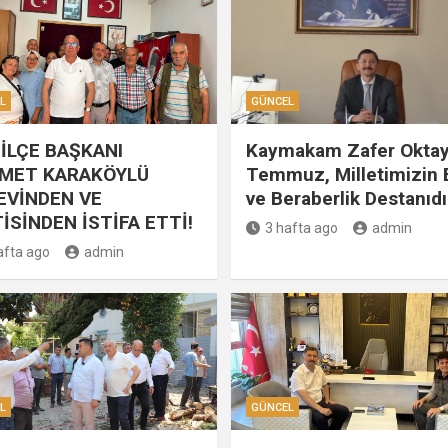
L
GÜNCEL
İLÇE BAŞKANI
Kaymakam Zafer Oktay
MET KARAKÖYLÜ
Temmuz, Milletimizin B
EVİNDEN VE
ve Beraberlik Destanıdı
İSİNDEN İSTİFA ETTİ!
3 hafta ago
admin
afta ago
admin
L
GÜNCEL