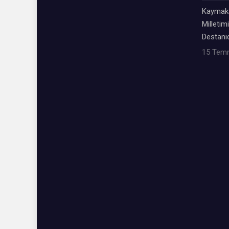
Kaymaka
Milletimi
Destanıd
15 Tem