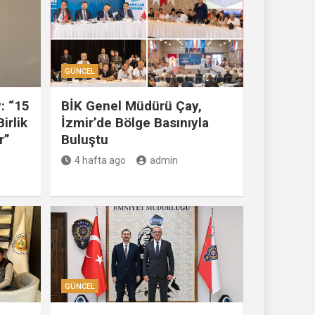
GÜNCEL
: “15
BİK Genel Müdürü Çay,
irlik
İzmir’de Bölge Basınıyla
r”
Buluştu
4 hafta ago
admin
GÜNCEL