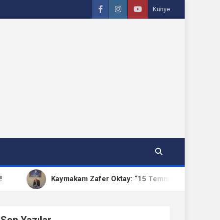
Künye
Kaymakam Zafer Oktay: “15 Temmuz, Milletimizin Birlik ve B
Son Yazılar