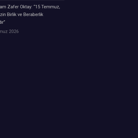
m Zafer Oktay: “15 Temmuz,
zin Birlik ve Beraberlik
ır”
muz 2026