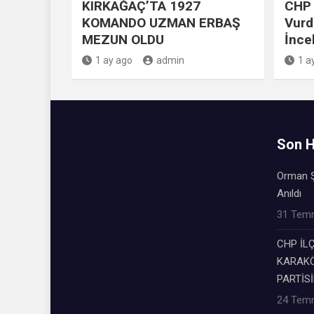
KIRKAĞAÇ’TA 1927
CHP 
KOMANDO UZMAN ERBAŞ
Vurd
MEZUN OLDU
İnce
1 ay ago
admin
1 a
Son H
Orman Ş
Anıldı
31 Tem
CHP İL
KARAKÖ
PARTİSİ
24 Tem