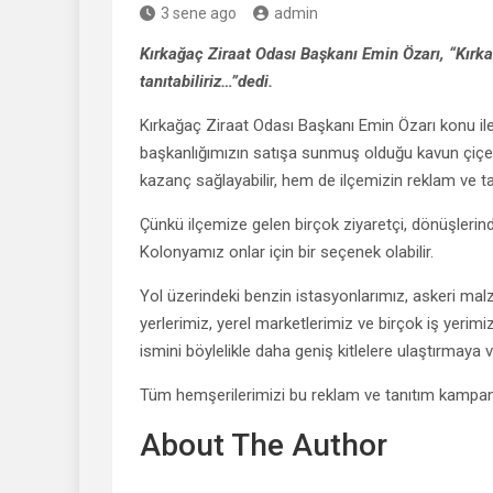
3 sene ago
admin
Kırkağaç Ziraat Odası Başkanı Emin Özarı, “Kırk
tanıtabiliriz…”dedi.
Kırkağaç Ziraat Odası Başkanı Emin Özarı konu ile i
başkanlığımızın satışa sunmuş olduğu kavun çiçeğ
kazanç sağlayabilir, hem de ilçemizin reklam ve t
Çünkü ilçemize gelen birçok ziyaretçi, dönüşlerinde
Kolonyamız onlar için bir seçenek olabilir.
Yol üzerindeki benzin istasyonlarımız, askeri malz
yerlerimiz, yerel marketlerimiz ve birçok iş yeri
ismini böylelikle daha geniş kitlelere ulaştırmaya
Tüm hemşerilerimizi bu reklam ve tanıtım kampan
About The Author