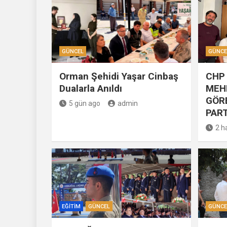
GÜNCEL
GÜNCE
Orman Şehidi Yaşar Cinbaş
CHP 
Dualarla Anıldı
MEH
GÖR
5 gün ago
admin
PART
2 h
EĞITIM
GÜNCEL
GÜNCE