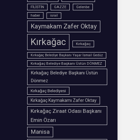
FİLİSTİN
GAZZE
Gelenbe
haber
israil
Kaymakam Zafer Oktay
Kırkağac
Kırkağaç
Kırkağaç Belediye Başkanı Yaşar İsmail Gedüz
Kırkağaç Belediye Başkanı Üstün DÖNMEZ
Kırkağaç Belediye Başkanı Üstün
Dönmez
Kırkağaç Belediyesi
Kırkağaç Kaymakamı Zafer Oktay
Kırkağaç Ziraat Odası Başkanı
Emin Özarı
Manisa