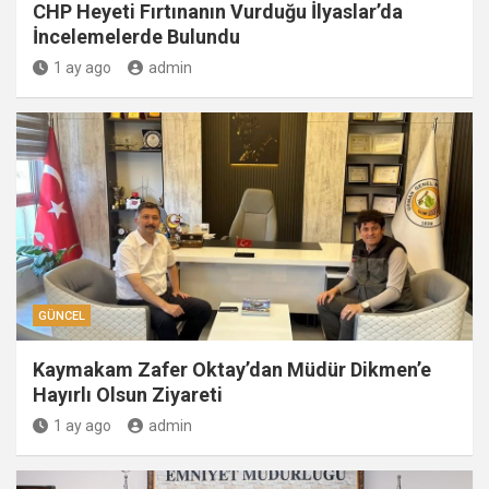
CHP Heyeti Fırtınanın Vurduğu İlyaslar’da
İncelemelerde Bulundu
1 ay ago
admin
GÜNCEL
Kaymakam Zafer Oktay’dan Müdür Dikmen’e
Hayırlı Olsun Ziyareti
1 ay ago
admin