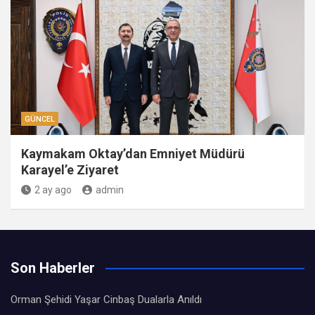
GÜNCEL
Kaymakam Oktay’dan Emniyet Müdürü
Karayel’e Ziyaret
2 ay ago
admin
Son Haberler
Orman Şehidi Yaşar Cinbaş Dualarla Anıldı