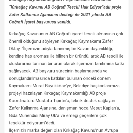
“Kırkağaç Kavunu AB Coğrafi Tescili Hak Ediyor”adlı proje
Zafer Kalkınma Ajansının desteği ile 2021 yılında AB
Coğrafi İşaret başvurusu yapıldı.
Kırkağaç Kavununun AB Coğrafi işaret tescili almasının çok
önemli olduğunu söyleyen Kırkağaç Kaymakamı Zafer
Oktay, “İlçemizin adıyla tanınmış bir Kavun dayanıklılığı,
kendine has aroması ile bilinen bir üründü, artık AB tescili ile
uluslararası tanınan bir ürün olarak ilçemizin tanıtımına katkı
sağlayacak. AB başvuru sürecinin başlamasında ve
sonuçlandırılmasında katkıları bulunan önceki dönem
Kaymakamı Murat Büyükköse’ye, Belediye başkanlarımıza,
projeyi hazırlayan Kırkağaç Kaymakamlığı AB proje
Koordinatörü Mustafa Tıpırtın’a, teknik destek sağlayan
Zafer Kalkınma Ajansına, danışman hoca Mesut Kaplan’a,
Gıda Mühendisi Miray Ok’a ve emeği geçenlere çok
teşekkür ediyorum”dedi.
İlçemizin marka değeri olan Kırkağaç Kavunu’nun Avrupa