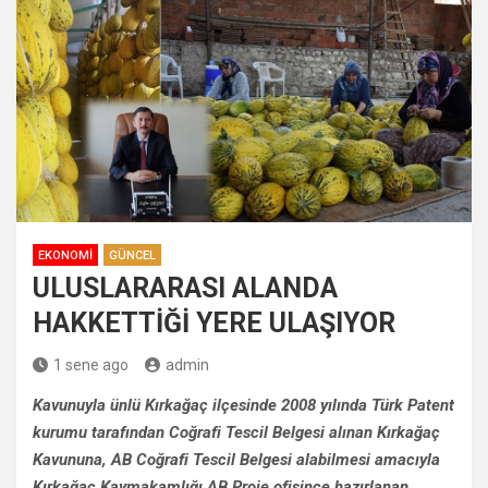
EKONOMI
GÜNCEL
ULUSLARARASI ALANDA
HAKKETTİĞİ YERE ULAŞIYOR
1 sene ago
admin
Kavunuyla ünlü Kırkağaç ilçesinde 2008 yılında Türk Patent
kurumu tarafından Coğrafi Tescil Belgesi alınan Kırkağaç
Kavununa, AB Coğrafi Tescil Belgesi alabilmesi amacıyla
Kırkağaç Kaymakamlığı AB Proje ofisince hazırlanan