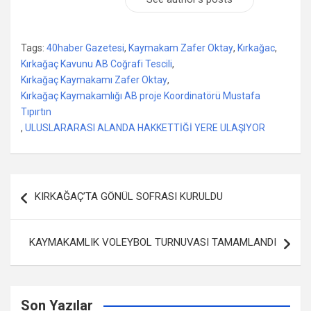
Tags:
40haber Gazetesi
,
Kaymakam Zafer Oktay
,
Kırkağac
,
Kırkağaç Kavunu AB Coğrafi Tescili
,
Kırkağaç Kaymakamı Zafer Oktay
,
Kırkağaç Kaymakamlığı AB proje Koordinatörü Mustafa
Tıpırtın
,
ULUSLARARASI ALANDA HAKKETTİĞİ YERE ULAŞIYOR
Yazı
KIRKAĞAÇ’TA GÖNÜL SOFRASI KURULDU
dolaşımı
KAYMAKAMLIK VOLEYBOL TURNUVASI TAMAMLANDI
Son Yazılar