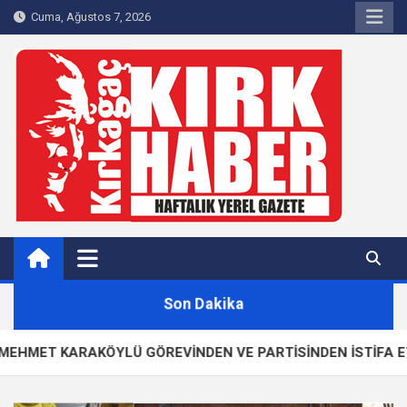
Skip
Cuma, Ağustos 7, 2026
to
content
Kırkağaç 40Haber
Kırkağaç'ın Yerel Haber Sitesi
Son Dakika
ARAKÖYLÜ GÖREVİNDEN VE PARTİSİNDEN İSTİFA ETTİ!