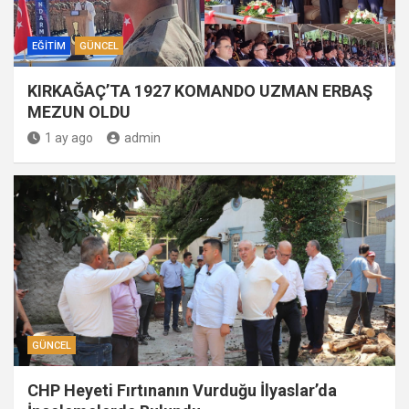
EĞITIM
GÜNCEL
KIRKAĞAÇ’TA 1927 KOMANDO UZMAN ERBAŞ
MEZUN OLDU
1 ay ago
admin
GÜNCEL
CHP Heyeti Fırtınanın Vurduğu İlyaslar’da