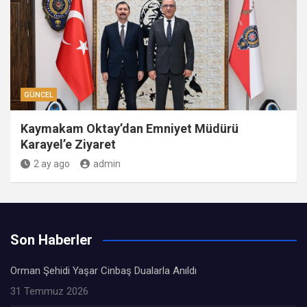
GÜNCEL
Kaymakam Oktay’dan Emniyet Müdürü
Karayel’e Ziyaret
2 ay ago
admin
Son Haberler
Orman Şehidi Yaşar Cinbaş Dualarla Anıldı
31 Temmuz 2026