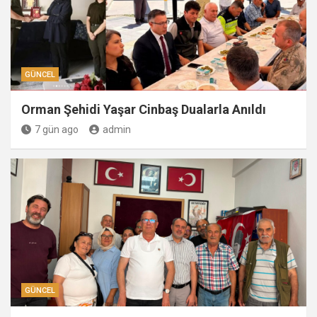
GÜNCEL
Orman Şehidi Yaşar Cinbaş Dualarla Anıldı
7 gün ago
admin
GÜNCEL