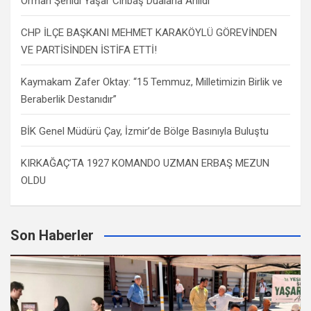
Orman Şehidi Yaşar Cinbaş Dualarla Anıldı
CHP İLÇE BAŞKANI MEHMET KARAKÖYLÜ GÖREVİNDEN
VE PARTİSİNDEN İSTİFA ETTİ!
Kaymakam Zafer Oktay: “15 Temmuz, Milletimizin Birlik ve
Beraberlik Destanıdır”
BİK Genel Müdürü Çay, İzmir’de Bölge Basınıyla Buluştu
KIRKAĞAÇ’TA 1927 KOMANDO UZMAN ERBAŞ MEZUN
OLDU
Son Haberler