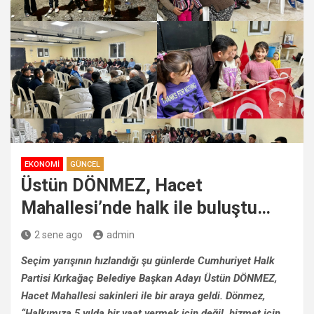
EKONOMI
GÜNCEL
Üstün DÖNMEZ, Hacet
Mahallesi’nde halk ile buluştu…
2 sene ago
admin
Seçim yarışının hızlandığı şu günlerde Cumhuriyet Halk
Partisi Kırkağaç Belediye Başkan Adayı Üstün DÖNMEZ,
Hacet Mahallesi sakinleri ile bir araya geldi. Dönmez,
“Halkımıza 5 yılda bir vaat vermek için değil, hizmet için