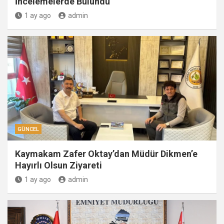
İncelemelerde Bulundu
1 ay ago
admin
GÜNCEL
Kaymakam Zafer Oktay’dan Müdür Dikmen’e
Hayırlı Olsun Ziyareti
1 ay ago
admin