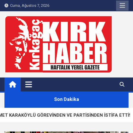
Skip
Cuma, Ağustos 7, 2026
to
content
Kırkağaç 40Haber
Kırkağaç'ın Yerel Haber Sitesi
Son Dakika
ÖYLÜ GÖREVİNDEN VE PARTİSİNDEN İSTİFA ETTİ!