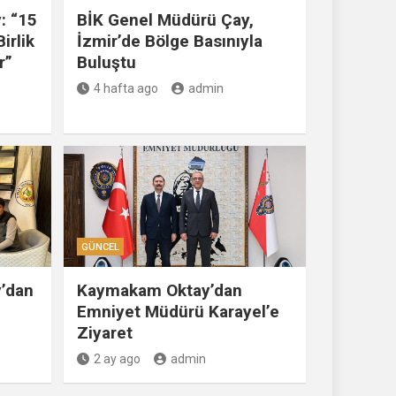
: “15
BİK Genel Müdürü Çay,
irlik
İzmir’de Bölge Basınıyla
r”
Buluştu
4 hafta ago
admin
GÜNCEL
’dan
Kaymakam Oktay’dan
Emniyet Müdürü Karayel’e
Ziyaret
2 ay ago
admin