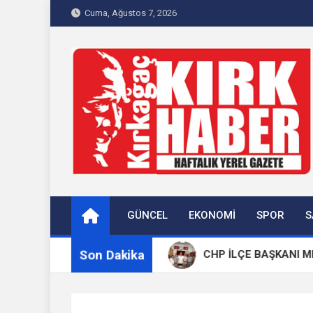
Skip
Cuma, Ağustos 7, 2026
to
content
Kırkağaç 40Haber
Kırkağaç'ın Yerel Haber Sitesi
GÜNCEL
EKONOMI
SPOR
S
Son Dakika
aş Dualarla Anıldı
CHP İLÇE BAŞKANI MEHMET K