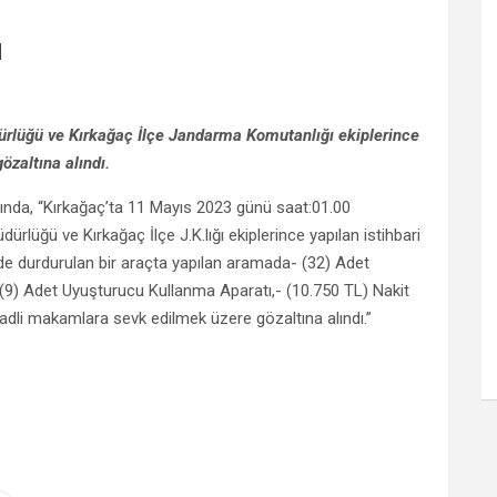
ı
lüğü ve Kırkağaç İlçe Jandarma Komutanlığı ekiplerince
özaltına alındı.
sında, “Kırkağaç’ta 11 Mayıs 2023 günü saat:01.00
lüğü ve Kırkağaç İlçe J.K.lığı ekiplerince yapılan istihbari
 durdurulan bir araçta yapılan aramada- (32) Adet
9) Adet Uyuşturucu Kullanma Aparatı,- (10.750 TL) Nakit
 adli makamlara sevk edilmek üzere gözaltına alındı.”