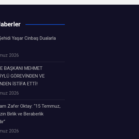
aberler
ehidi Yaşar Cinbaş Dualarla
muz 2026
ÇE BAŞKANI MEHMET
YLÜ GÖREVİNDEN VE
NDEN İSTİFA ETTİ!
muz 2026
m Zafer Oktay: “15 Temmuz,
zin Birlik ve Beraberlik
ır”
muz 2026