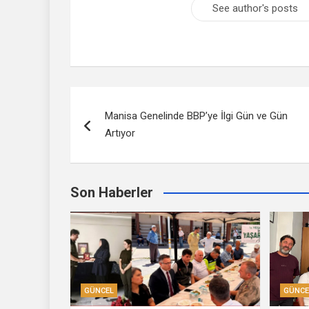
See author's posts
Yazı
Manisa Genelinde BBP’ye İlgi Gün ve Gün
dolaşımı
Artıyor
Son Haberler
GÜNCEL
GÜNCE