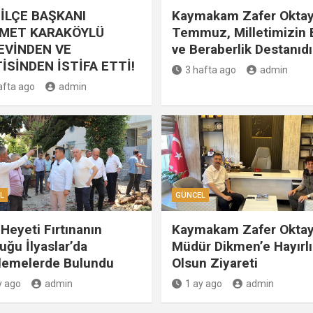
İLÇE BAŞKANI
Kaymakam Zafer Oktay
MET KARAKÖYLÜ
Temmuz, Milletimizin B
EVİNDEN VE
ve Beraberlik Destanıdı
İSİNDEN İSTİFA ETTİ!
3 hafta ago
admin
afta ago
admin
L
GÜNCEL
Heyeti Fırtınanın
Kaymakam Zafer Oktay
uğu İlyaslar’da
Müdür Dikmen’e Hayırlı
lemelerde Bulundu
Olsun Ziyareti
y ago
admin
1 ay ago
admin