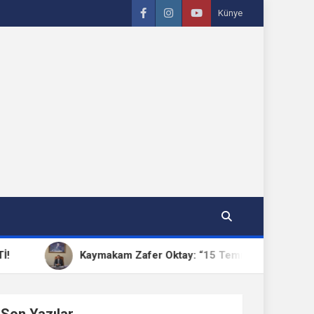
Künye
Kaymakam Zafer Oktay: “15 Temmuz, Milletimizin Birlik 
Son Yazılar