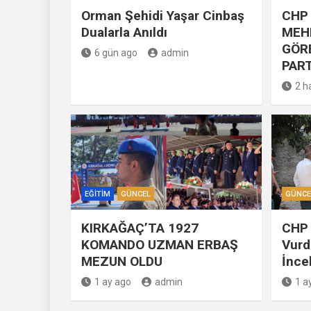
Orman Şehidi Yaşar Cinbaş
CHP 
Dualarla Anıldı
MEH
GÖR
6 gün ago
admin
PART
2 h
EĞITIM
GÜNCEL
GÜNCE
KIRKAĞAÇ’TA 1927
CHP 
KOMANDO UZMAN ERBAŞ
Vurd
MEZUN OLDU
İnce
1 ay ago
admin
1 a