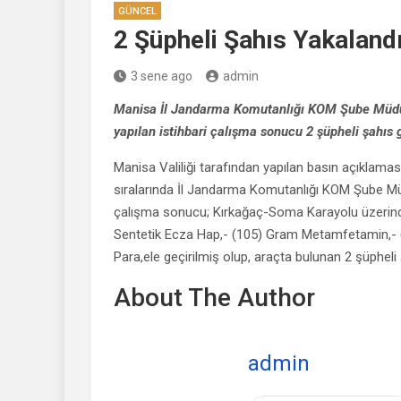
GÜNCEL
2 Şüpheli Şahıs Yakaland
3 sene ago
admin
Manisa İl Jandarma Komutanlığı KOM Şube Müdür
yapılan istihbari çalışma sonucu 2 şüpheli şahıs g
Manisa Valiliği tarafından yapılan basın açıklama
sıralarında İl Jandarma Komutanlığı KOM Şube Müdür
çalışma sonucu; Kırkağaç-Soma Karayolu üzerinde
Sentetik Ecza Hap,- (105) Gram Metamfetamin,- (
Para,ele geçirilmiş olup, araçta bulunan 2 şüpheli
About The Author
admin