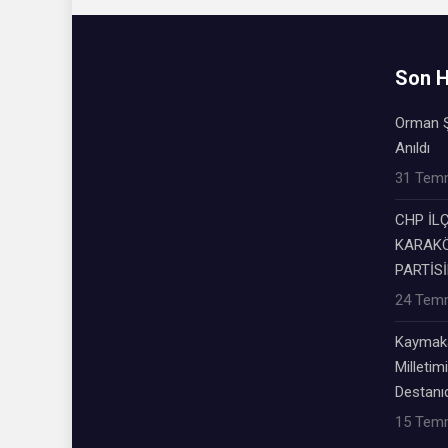
Son H
Orman Ş
Anıldı
31 Tem
CHP İL
KARAKÖ
PARTİSİ
24 Tem
Kaymaka
Milletimi
Destanıd
15 Tem