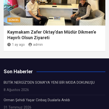
GÜNCEL
Kaymakam Zafer Oktay’dan Müdür Dikmen’e
Hayırlı Olsun Ziyareti
1 ay ago
admin
Son Haberler
BUTİK NERGİZ’DEN SOMA’YA YENİ BİR MODA DOKUNUŞU
8 Ağustos 2026
Orman Şehidi Yaşar Cinbaş Dualarla Anıldı
31 Temmuz 2026