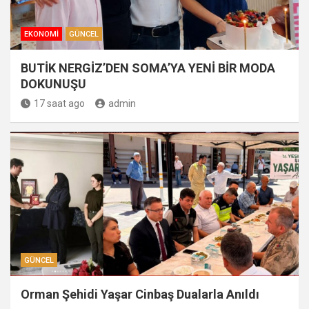
EKONOMI
GÜNCEL
BUTİK NERGİZ’DEN SOMA’YA YENİ BİR MODA
DOKUNUŞU
17 saat ago
admin
GÜNCEL
Orman Şehidi Yaşar Cinbaş Dualarla Anıldı