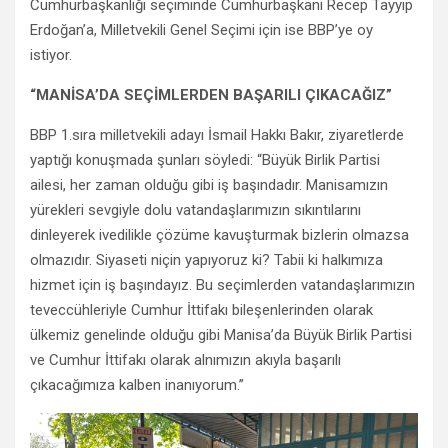
Cumhurbaşkanlığı seçiminde Cumhurbaşkanı Recep Tayyip
Erdoğan’a, Milletvekili Genel Seçimi için ise BBP’ye oy
istiyor.
“MANİSA’DA SEÇİMLERDEN BAŞARILI ÇIKACAĞIZ”
BBP 1.sıra milletvekili adayı İsmail Hakkı Bakır, ziyaretlerde
yaptığı konuşmada şunları söyledi: “Büyük Birlik Partisi
ailesi, her zaman olduğu gibi iş başındadır. Manisamızın
yürekleri sevgiyle dolu vatandaşlarımızın sıkıntılarını
dinleyerek ivedilikle çözüme kavuşturmak bizlerin olmazsa
olmazıdır. Siyaseti niçin yapıyoruz ki? Tabii ki halkımıza
hizmet için iş başındayız. Bu seçimlerden vatandaşlarımızın
teveccühleriyle Cumhur İttifakı bileşenlerinden olarak
ülkemiz genelinde olduğu gibi Manisa’da Büyük Birlik Partisi
ve Cumhur İttifakı olarak alnımızın akıyla başarılı
çıkacağımıza kalben inanıyorum.’’