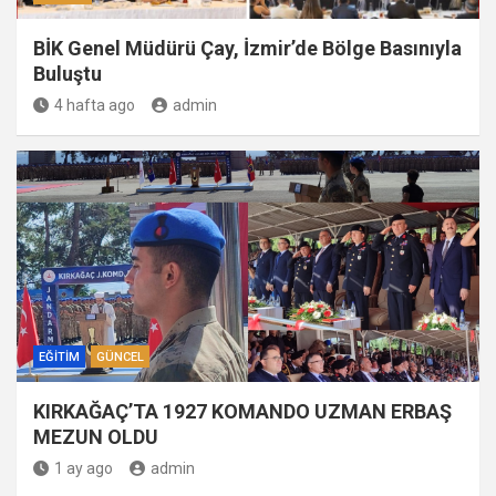
BİK Genel Müdürü Çay, İzmir’de Bölge Basınıyla
Buluştu
4 hafta ago
admin
EĞITIM
GÜNCEL
KIRKAĞAÇ’TA 1927 KOMANDO UZMAN ERBAŞ
MEZUN OLDU
1 ay ago
admin