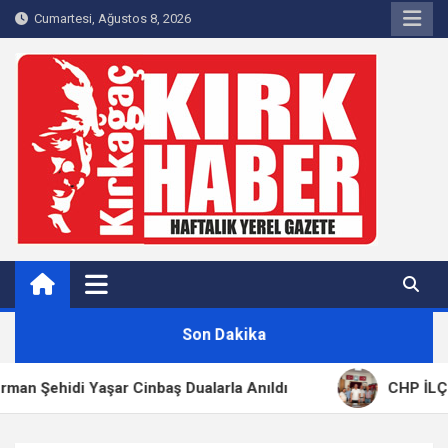
Skip
Cumartesi, Ağustos 8, 2026
to
content
Kırkağaç 40Haber
Kırkağaç'ın Yerel Haber Sitesi
Son Dakika
Yaşar Cinbaş Dualarla Anıldı
CHP İLÇE BAŞKANI 