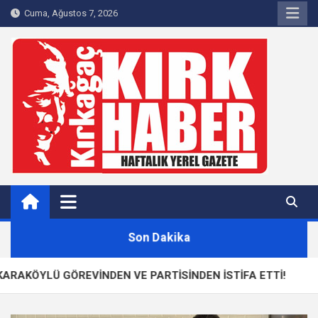
Skip
Cuma, Ağustos 7, 2026
to
content
Kırkağaç 40Haber
Kırkağaç'ın Yerel Haber Sitesi
Son Dakika
 GÖREVİNDEN VE PARTİSİNDEN İSTİFA ETTİ!
Ka