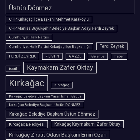
Üstün Dönmez
CHP Kırkağaç İlçe Başkanı Mehmet Karaköylü
CHP Manisa Büyükşehir Belediye Başkan Adayı Ferdi Zeyrek
Cumhuriyet Halk Partisi
Ferdi Zeyrek
Cumhuriyet Halk Partisi Kırkağaç İlçe Başkanlığı
FERDİ ZEYREK
FİLİSTİN
GAZZE
Gelenbe
haber
Kaymakam Zafer Oktay
israil
Kırkağac
Kırkağaç
Kırkağaç Belediye Başkanı Yaşar İsmail Gedüz
Kırkağaç Belediye Başkanı Üstün DÖNMEZ
Kırkağaç Belediye Başkanı Üstün Dönmez
Kırkağaç Belediyesi
Kırkağaç Kaymakamı Zafer Oktay
Kırkağaç Ziraat Odası Başkanı Emin Özarı