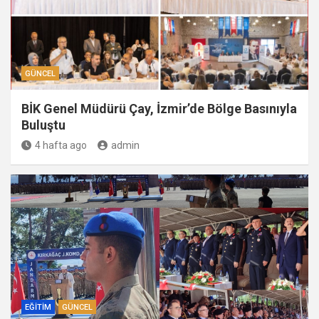
GÜNCEL
BİK Genel Müdürü Çay, İzmir’de Bölge Basınıyla
Buluştu
4 hafta ago
admin
EĞITIM
GÜNCEL