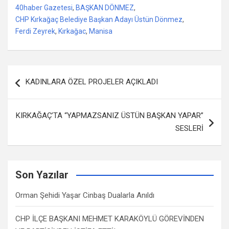
40haber Gazetesi
,
BAŞKAN DÖNMEZ
,
CHP Kırkağaç Belediye Başkan Adayı Üstün Dönmez
,
Ferdi Zeyrek
,
Kırkağac
,
Manisa
Yazı
KADINLARA ÖZEL PROJELER AÇIKLADI
dolaşımı
KIRKAĞAÇ’TA “YAPMAZSANIZ ÜSTÜN BAŞKAN YAPAR”
SESLERİ
Son Yazılar
Orman Şehidi Yaşar Cinbaş Dualarla Anıldı
CHP İLÇE BAŞKANI MEHMET KARAKÖYLÜ GÖREVİNDEN