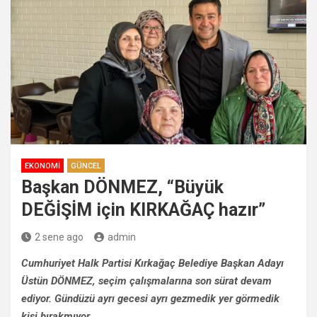
EKONOMI
GÜNCEL
Başkan DÖNMEZ, “Büyük
DEĞİŞİM için KIRKAĞAÇ hazır”
2 sene ago
admin
Cumhuriyet Halk Partisi Kırkağaç Belediye Başkan Adayı
Üstün DÖNMEZ, seçim çalışmalarına son sürat devam
ediyor. Gündüzü ayrı gecesi ayrı gezmedik yer görmedik
kişi bırakmıyor.