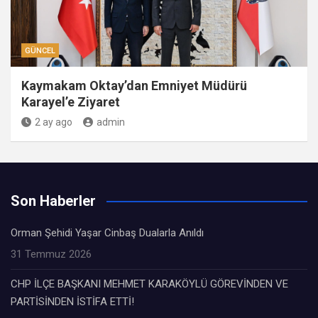
GÜNCEL
Kaymakam Oktay’dan Emniyet Müdürü
Karayel’e Ziyaret
2 ay ago
admin
Son Haberler
Orman Şehidi Yaşar Cinbaş Dualarla Anıldı
31 Temmuz 2026
CHP İLÇE BAŞKANI MEHMET KARAKÖYLÜ GÖREVİNDEN VE
PARTİSİNDEN İSTİFA ETTİ!