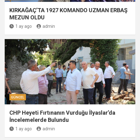
KIRKAĞAÇ’TA 1927 KOMANDO UZMAN ERBAŞ
MEZUN OLDU
1 ay ago
admin
GÜNCEL
CHP Heyeti Fırtınanın Vurduğu İlyaslar’da
İncelemelerde Bulundu
1 ay ago
admin