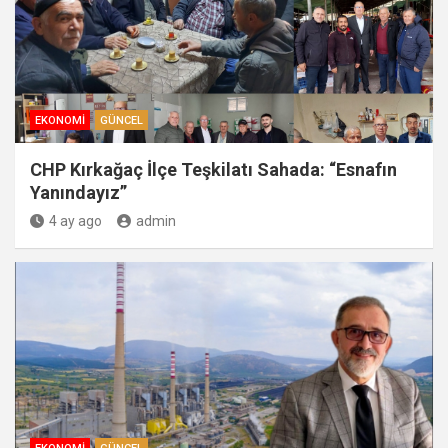
EKONOMI
GÜNCEL
CHP Kırkağaç İlçe Teşkilatı Sahada: “Esnafın
Yanındayız”
4 ay ago
admin