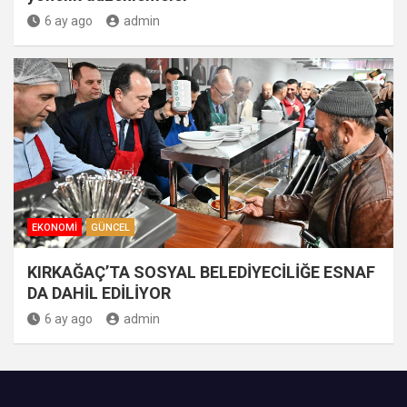
6 ay ago
admin
EKONOMI
GÜNCEL
KIRKAĞAÇ’TA SOSYAL BELEDİYECİLİĞE ESNAF
DA DAHİL EDİLİYOR
6 ay ago
admin