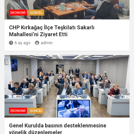
EKONOMI
GÜNCEL
CHP Kırkağaç İlçe Teşkilatı Sakarlı
Mahallesi’ni Ziyaret Etti
6 ay ago
admin
EKONOMI
GÜNCEL
Genel Kurulda basının desteklenmesine
yönelik düzenlemeler