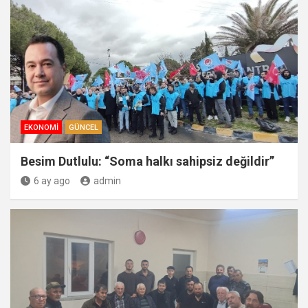
EKONOMI
GÜNCEL
Besim Dutlulu: “Soma halkı sahipsiz değildir”
6 ay ago
admin