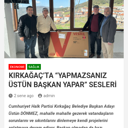
EKONOMI
SAĞLIK
KIRKAĞAÇ’TA “YAPMAZSANIZ
ÜSTÜN BAŞKAN YAPAR” SESLERİ
2 sene ago
admin
Cumhuriyet Halk Partisi Kırkağaç Belediye Başkan Adayı
Üstün DÖNMEZ, mahalle mahalle gezerek vatandaşların
sorunlarını ve sıkıntılarını dinlemeye kendi projelerini
anlatmaya devam ediyor. Başkan olmadan da bazı