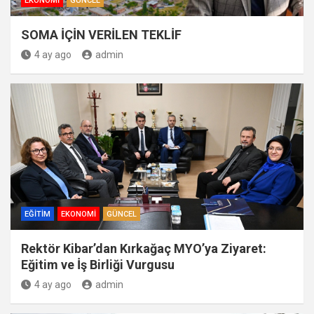
EKONOMI
GÜNCEL
SOMA İÇİN VERİLEN TEKLİF
4 ay ago
admin
EĞITIM
EKONOMI
GÜNCEL
Rektör Kibar’dan Kırkağaç MYO’ya Ziyaret:
Eğitim ve İş Birliği Vurgusu
4 ay ago
admin