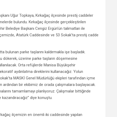
aşkanı Uğur Topkaya, Kırkağaç ilçesinde prestij caddeler
melerde bulundu. Kırkağaç ilçesinde gerçekleştirilen
r Belediye Başkanı Cengiz Ergün’ün talimatları ile
 ilçemizde, Atatürk Caddesinde ve 53 Sokak’ta prestij cadde
a bulunan parke taşlarını kaldırmakla işe başladık.
u dökerek, üzerine parke taşların döşemesine
ullanılacak. Orta refüjlerde Manisa Büyükşehir
ekoratif aydınlatma direklerini kullanacağız. Yolun
 Sokak’ta MASKİ Genel Müdürlüğü ekipleri tarafından içme
nın ardından bir ekibimiz de orada çalışmalara başlayacak.
şmalarını tamamlamayı planlıyoruz. Çalışmalar bittiğinde
e kazandıracağız” diye konuştu.
rkağaç ilçemizin en önemli iki caddesinde yapılan