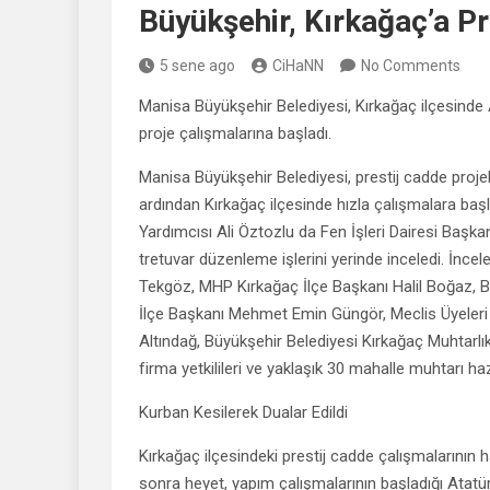
Büyükşehir, Kırkağaç’a Pr
5 sene ago
CiHaNN
No Comments
Manisa Büyükşehir Belediyesi, Kırkağaç ilçesinde 
proje çalışmalarına başladı.
Manisa Büyükşehir Belediyesi, prestij cadde proje
ardından Kırkağaç ilçesinde hızla çalışmalara baş
Yardımcısı Ali Öztozlu da Fen İşleri Dairesi Başkan
tretuvar düzenleme işlerini yerinde inceledi. İnc
Tekgöz, MHP Kırkağaç İlçe Başkanı Halil Boğaz, B
İlçe Başkanı Mehmet Emin Güngör, Meclis Üyeleri
Altındağ, Büyükşehir Belediyesi Kırkağaç Muhtarlık
firma yetkilileri ve yaklaşık 30 mahalle muhtarı ha
Kurban Kesilerek Dualar Edildi
Kırkağaç ilçesindeki prestij cadde çalışmalarının h
sonra heyet, yapım çalışmalarının başladığı Atat