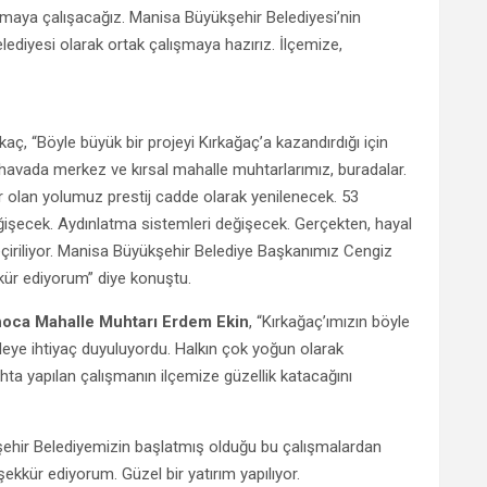
lmaya çalışacağız. Manisa Büyükşehir Belediyesi’nin
elediyesi olarak ortak çalışmaya hazırız. İlçemize,
ç, “Böyle büyük bir projeyi Kırkağaç’a kazandırdığı için
havada merkez ve kırsal mahalle muhtarlarımız, buradalar.
r olan yolumuz prestij cadde olarak yenilenecek. 53
ğişecek. Aydınlatma sistemleri değişecek. Gerçekten, hayal
iriliyor. Manisa Büyükşehir Belediye Başkanımız Cengiz
ür ediyorum” diye konuştu.
hoca Mahalle Muhtarı Erdem Ekin
, “Kırkağaç’ımızın böyle
deye ihtiyaç duyuluyordu. Halkın çok yoğun olarak
hta yapılan çalışmanın ilçemize güzellik katacağını
ehir Belediyemizin başlatmış olduğu bu çalışmalardan
ekkür ediyorum. Güzel bir yatırım yapılıyor.