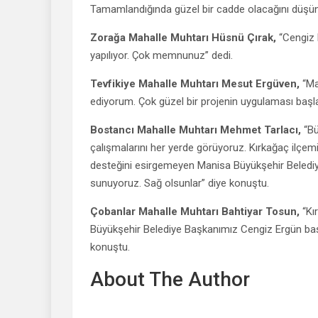
Tamamlandığında güzel bir cadde olacağını düşü
Zorağa Mahalle Muhtarı Hüsnü Çırak,
“Cengiz 
yapılıyor. Çok memnunuz” dedi.
Tevfikiye Mahalle Muhtarı Mesut Ergüven,
“Ma
ediyorum. Çok güzel bir projenin uygulaması başl
Bostancı Mahalle Muhtarı Mehmet Tarlacı,
“Bü
çalışmalarını her yerde görüyoruz. Kırkağaç ilçem
desteğini esirgemeyen Manisa Büyükşehir Belediy
sunuyoruz. Sağ olsunlar” diye konuştu.
Çobanlar Mahalle Muhtarı Bahtiyar Tosun,
“Kır
Büyükşehir Belediye Başkanımız Cengiz Ergün ba
konuştu.
About The Author