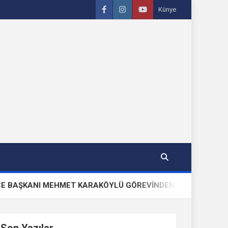
Künye
I MEHMET KARAKÖYLÜ GÖREVİNDEN VE PARTİSİNDEN İSTİFA 
Son Yazılar