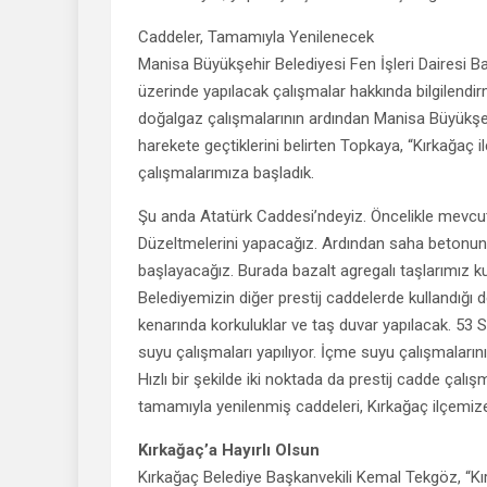
Caddeler, Tamamıyla Yenilenecek
Manisa Büyükşehir Belediyesi Fen İşleri Dairesi B
üzerinde yapılacak çalışmalar hakkında bilgilendir
doğalgaz çalışmalarının ardından Manisa Büyükşehi
harekete geçtiklerini belirten Topkaya, “Kırkağaç
çalışmalarımıza başladık.
Şu anda Atatürk Caddesi’ndeyiz. Öncelikle mevcutt
Düzeltmelerini yapacağız. Ardından saha betonun
başlayacağız. Burada bazalt agregalı taşlarımız k
Belediyemizin diğer prestij caddelerde kullandığı d
kenarında korkuluklar ve taş duvar yapılacak. 53
suyu çalışmaları yapılıyor. İçme suyu çalışmaları
Hızlı bir şekilde iki noktada da prestij cadde çalı
tamamıyla yenilenmiş caddeleri, Kırkağaç ilçemiz
Kırkağaç’a Hayırlı Olsun
Kırkağaç Belediye Başkanvekili Kemal Tekgöz, “Kı