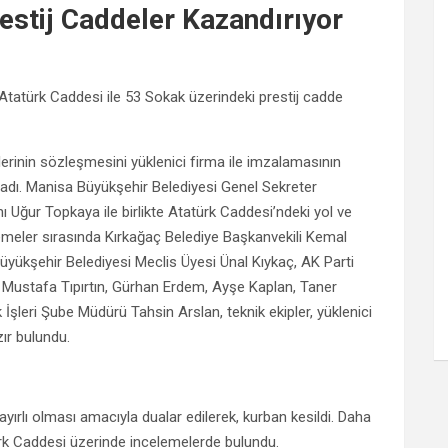
estij Caddeler Kazandırıyor
Atatürk Caddesi ile 53 Sokak üzerindeki prestij cadde
lerinin sözleşmesini yüklenici firma ile imzalamasının
ladı. Manisa Büyükşehir Belediyesi Genel Sekreter
ı Uğur Topkaya ile birlikte Atatürk Caddesi’ndeki yol ve
elemeler sırasında Kırkağaç Belediye Başkanvekili Kemal
üyükşehir Belediyesi Meclis Üyesi Ünal Kıykaç, AK Parti
 Mustafa Tıpırtın, Gürhan Erdem, Ayşe Kaplan, Taner
 İşleri Şube Müdürü Tahsin Arslan, teknik ekipler, yüklenici
zır bulundu.
ayırlı olması amacıyla dualar edilerek, kurban kesildi. Daha
ürk Caddesi üzerinde incelemelerde bulundu.