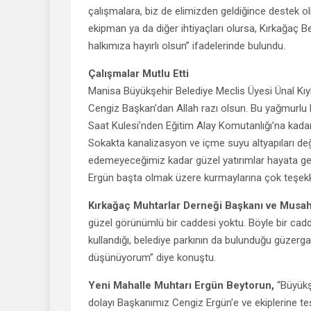
çalışmalara, biz de elimizden geldiğince destek o
ekipman ya da diğer ihtiyaçları olursa, Kırkağaç B
halkımıza hayırlı olsun” ifadelerinde bulundu.
Çalışmalar Mutlu Etti
Manisa Büyükşehir Belediye Meclis Üyesi Ünal Kıyka
Cengiz Başkan’dan Allah razı olsun. Bu yağmurlu 
Saat Kulesi’nden Eğitim Alay Komutanlığı’na kada
Sokakta kanalizasyon ve içme suyu altyapıları de
edemeyeceğimiz kadar güzel yatırımlar hayata geç
Ergün başta olmak üzere kurmaylarına çok teşekk
Kırkağaç Muhtarlar Derneği Başkanı ve Musa
güzel görünümlü bir caddesi yoktu. Böyle bir cad
kullandığı, belediye parkının da bulunduğu güzerga
düşünüyorum” diye konuştu.
Yeni Mahalle Muhtarı Ergün Beytorun,
“Büyükş
dolayı Başkanımız Cengiz Ergün’e ve ekiplerine teş