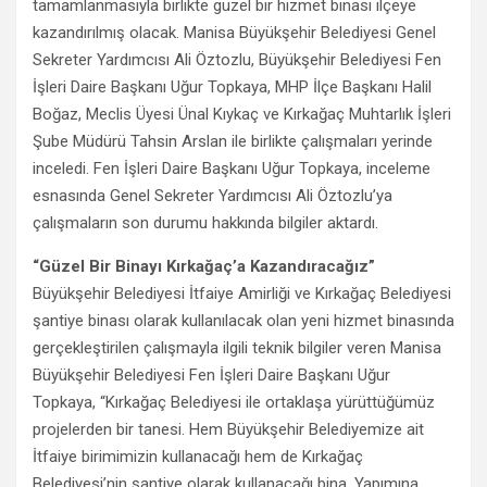
tamamlanmasıyla birlikte güzel bir hizmet binası ilçeye
kazandırılmış olacak. Manisa Büyükşehir Belediyesi Genel
Sekreter Yardımcısı Ali Öztozlu, Büyükşehir Belediyesi Fen
İşleri Daire Başkanı Uğur Topkaya, MHP İlçe Başkanı Halil
Boğaz, Meclis Üyesi Ünal Kıykaç ve Kırkağaç Muhtarlık İşleri
Şube Müdürü Tahsin Arslan ile birlikte çalışmaları yerinde
inceledi. Fen İşleri Daire Başkanı Uğur Topkaya, inceleme
esnasında Genel Sekreter Yardımcısı Ali Öztozlu’ya
çalışmaların son durumu hakkında bilgiler aktardı.
“Güzel Bir Binayı Kırkağaç’a Kazandıracağız”
Büyükşehir Belediyesi İtfaiye Amirliği ve Kırkağaç Belediyesi
şantiye binası olarak kullanılacak olan yeni hizmet binasında
gerçekleştirilen çalışmayla ilgili teknik bilgiler veren Manisa
Büyükşehir Belediyesi Fen İşleri Daire Başkanı Uğur
Topkaya, “Kırkağaç Belediyesi ile ortaklaşa yürüttüğümüz
projelerden bir tanesi. Hem Büyükşehir Belediyemize ait
İtfaiye birimimizin kullanacağı hem de Kırkağaç
Belediyesi’nin şantiye olarak kullanacağı bina. Yapımına