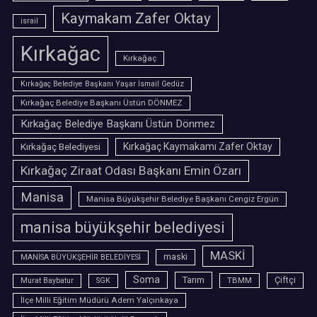
Kaymakam Zafer Oktay
israil
Kırkağac
Kırkağaç
Kırkağaç Belediye Başkanı Yaşar İsmail Gedüz
Kırkağaç Belediye Başkanı Üstün DÖNMEZ
Kırkağaç Belediye Başkanı Üstün Dönmez
Kırkağaç Belediyesi
Kırkağaç Kaymakamı Zafer Oktay
Kırkağaç Ziraat Odası Başkanı Emin Özarı
Manisa
Manisa Büyükşehir Belediye Başkanı Cengiz Ergün
manisa büyükşehir belediyesi
MASKİ
maski
MANİSA BÜYÜKŞEHİR BELEDİYESİ
Soma
Tarım
TBMM
Çiftçi
Murat Baybatur
SGK
İlçe Milli Eğitim Müdürü Adem Yalçınkaya