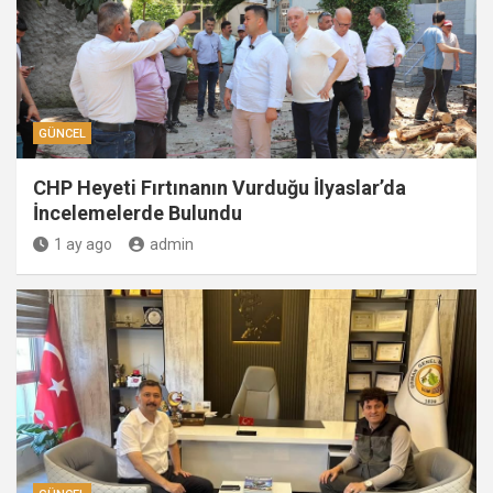
GÜNCEL
CHP Heyeti Fırtınanın Vurduğu İlyaslar’da
İncelemelerde Bulundu
1 ay ago
admin