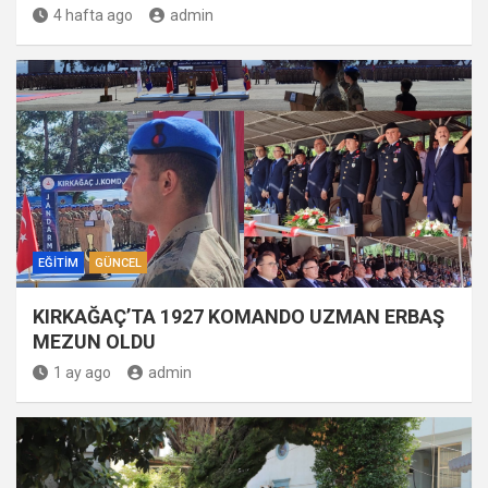
4 hafta ago
admin
EĞITIM
GÜNCEL
KIRKAĞAÇ’TA 1927 KOMANDO UZMAN ERBAŞ
MEZUN OLDU
1 ay ago
admin