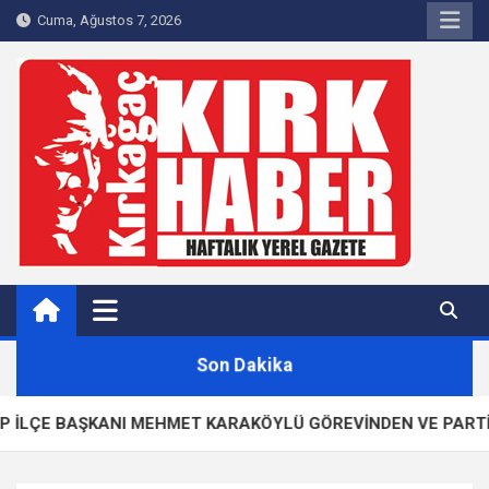
Skip
Cuma, Ağustos 7, 2026
to
content
Kırkağaç 40Haber
Kırkağaç'ın Yerel Haber Sitesi
Son Dakika
BAŞKANI MEHMET KARAKÖYLÜ GÖREVİNDEN VE PARTİSİNDEN İS