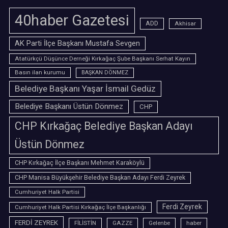
40haber Gazetesi
ADD
Akhisar
AK Parti İlçe Başkanı Mustafa Sevgen
Atatürkçü Düşünce Derneği Kırkağaç Şube Başkanı Serhat Kayın
Basın ilan kurumu
BAŞKAN DÖNMEZ
Belediye Başkanı Yaşar İsmail Gedüz
Belediye Başkanı Üstün Dönmez
CHP
CHP Kırkağaç Belediye Başkan Adayı
Üstün Dönmez
CHP Kırkağaç İlçe Başkanı Mehmet Karaköylü
CHP Manisa Büyükşehir Belediye Başkan Adayı Ferdi Zeyrek
Cumhuriyet Halk Partisi
Ferdi Zeyrek
Cumhuriyet Halk Partisi Kırkağaç İlçe Başkanlığı
FERDİ ZEYREK
FİLİSTİN
GAZZE
Gelenbe
haber