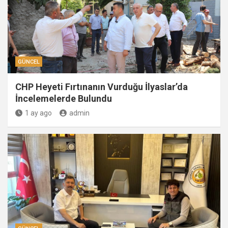
GÜNCEL
CHP Heyeti Fırtınanın Vurduğu İlyaslar’da
İncelemelerde Bulundu
1 ay ago
admin