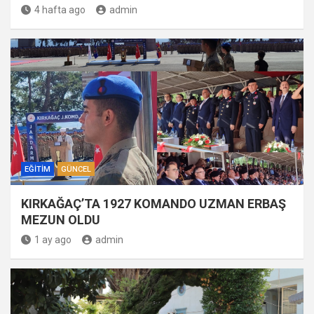
4 hafta ago
admin
EĞITIM
GÜNCEL
KIRKAĞAÇ’TA 1927 KOMANDO UZMAN ERBAŞ
MEZUN OLDU
1 ay ago
admin