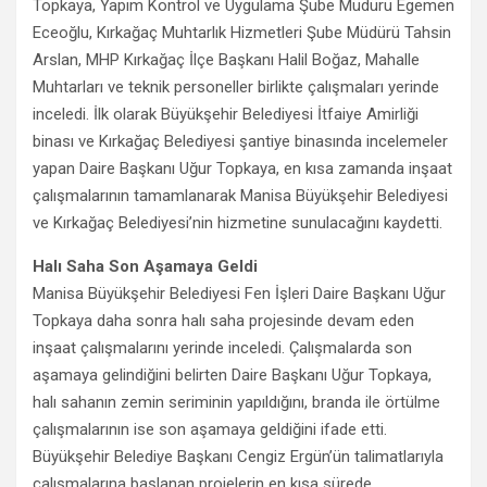
Topkaya, Yapım Kontrol ve Uygulama Şube Müdürü Egemen
Eceoğlu, Kırkağaç Muhtarlık Hizmetleri Şube Müdürü Tahsin
Arslan, MHP Kırkağaç İlçe Başkanı Halil Boğaz, Mahalle
Muhtarları ve teknik personeller birlikte çalışmaları yerinde
inceledi. İlk olarak Büyükşehir Belediyesi İtfaiye Amirliği
binası ve Kırkağaç Belediyesi şantiye binasında incelemeler
yapan Daire Başkanı Uğur Topkaya, en kısa zamanda inşaat
çalışmalarının tamamlanarak Manisa Büyükşehir Belediyesi
ve Kırkağaç Belediyesi’nin hizmetine sunulacağını kaydetti.
Halı Saha Son Aşamaya Geldi
Manisa Büyükşehir Belediyesi Fen İşleri Daire Başkanı Uğur
Topkaya daha sonra halı saha projesinde devam eden
inşaat çalışmalarını yerinde inceledi. Çalışmalarda son
aşamaya gelindiğini belirten Daire Başkanı Uğur Topkaya,
halı sahanın zemin seriminin yapıldığını, branda ile örtülme
çalışmalarının ise son aşamaya geldiğini ifade etti.
Büyükşehir Belediye Başkanı Cengiz Ergün’ün talimatlarıyla
çalışmalarına başlanan projelerin en kısa sürede