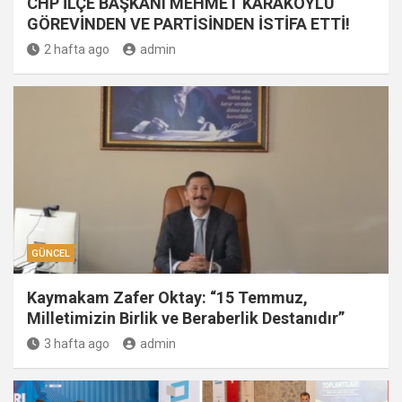
CHP İLÇE BAŞKANI MEHMET KARAKÖYLÜ
GÖREVİNDEN VE PARTİSİNDEN İSTİFA ETTİ!
2 hafta ago
admin
GÜNCEL
Kaymakam Zafer Oktay: “15 Temmuz,
Milletimizin Birlik ve Beraberlik Destanıdır”
3 hafta ago
admin