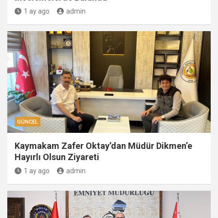
1 ay ago
admin
GÜNCEL
Kaymakam Zafer Oktay’dan Müdür Dikmen’e
Hayırlı Olsun Ziyareti
1 ay ago
admin