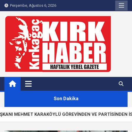
Skip
Perşembe, Ağustos 6, 2026
to
content
Kırkağaç 40Haber
Kırkağaç'ın Yerel Haber Sitesi
Son Dakika
HMET KARAKÖYLÜ GÖREVİNDEN VE PARTİSİNDEN İSTİFA ETTİ