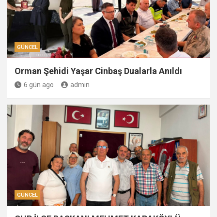
GÜNCEL
Orman Şehidi Yaşar Cinbaş Dualarla Anıldı
6 gün ago
admin
GÜNCEL