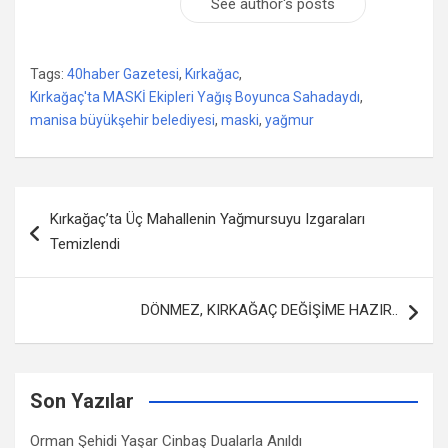
See author's posts
Tags:
40haber Gazetesi
,
Kırkağac
,
Kırkağaç'ta MASKİ Ekipleri Yağış Boyunca Sahadaydı
,
manisa büyükşehir belediyesi
,
maski
,
yağmur
Yazı
Kırkağaç’ta Üç Mahallenin Yağmursuyu Izgaraları
dolaşımı
Temizlendi
DÖNMEZ, KIRKAĞAÇ DEĞİŞİME HAZIR..
Son Yazılar
Orman Şehidi Yaşar Cinbaş Dualarla Anıldı