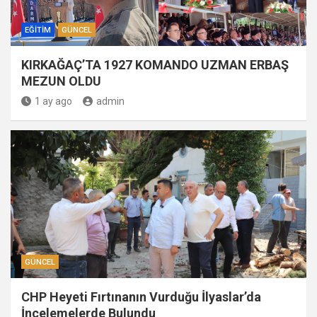
EĞITIM
GÜNCEL
KIRKAĞAÇ’TA 1927 KOMANDO UZMAN ERBAŞ
MEZUN OLDU
1 ay ago
admin
GÜNCEL
CHP Heyeti Fırtınanın Vurduğu İlyaslar’da
İncelemelerde Bulundu