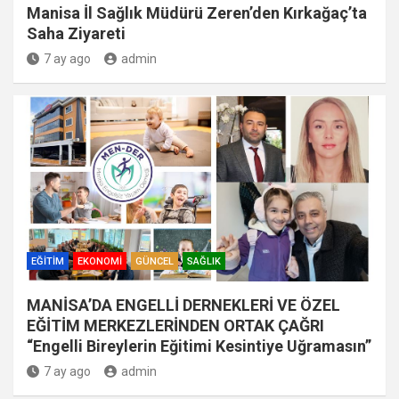
Manisa İl Sağlık Müdürü Zeren’den Kırkağaç’ta
Saha Ziyareti
7 ay ago
admin
EĞITIM
EKONOMI
GÜNCEL
SAĞLIK
MANİSA’DA ENGELLİ DERNEKLERİ VE ÖZEL
EĞİTİM MERKEZLERİNDEN ORTAK ÇAĞRI
“Engelli Bireylerin Eğitimi Kesintiye Uğramasın”
7 ay ago
admin