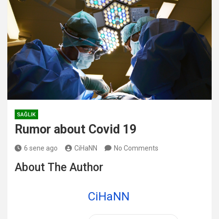
SAĞLIK
Rumor about Covid 19
6 sene ago
CiHaNN
No Comments
About The Author
CiHaNN