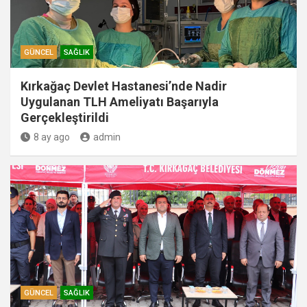
GÜNCEL
SAĞLIK
Kırkağaç Devlet Hastanesi’nde Nadir
Uygulanan TLH Ameliyatı Başarıyla
Gerçekleştirildi
8 ay ago
admin
GÜNCEL
SAĞLIK