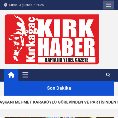
Skip
Cuma, Ağustos 7, 2026
to
content
Kırkağaç 40Haber
Kırkağaç'ın Yerel Haber Sitesi
Son Dakika
EHMET KARAKÖYLÜ GÖREVİNDEN VE PARTİSİNDEN İSTİFA ETT